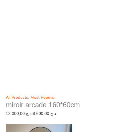
All Products
,
Most Popular
miroir arcade 160*60cm
12.000,00
د.ج
8.600,00
د.ج