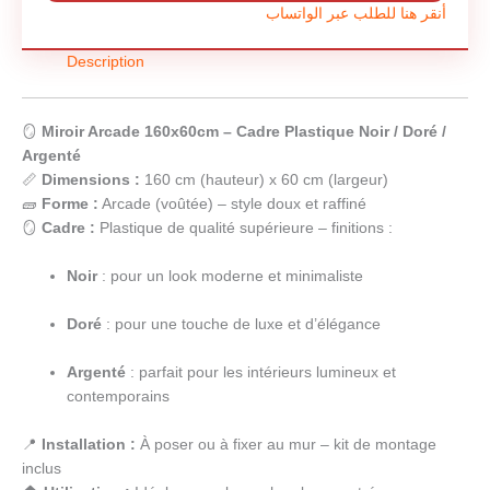
أنقر هنا للطلب عبر الواتساب
Description
🪞
Miroir Arcade 160x60cm – Cadre Plastique Noir / Doré /
Argenté
📏
Dimensions :
160 cm (hauteur) x 60 cm (largeur)
🧱
Forme :
Arcade (voûtée) – style doux et raffiné
🪞
Cadre :
Plastique de qualité supérieure – finitions :
Noir
: pour un look moderne et minimaliste
Doré
: pour une touche de luxe et d’élégance
Argenté
: parfait pour les intérieurs lumineux et
contemporains
📍
Installation :
À poser ou à fixer au mur – kit de montage
inclus