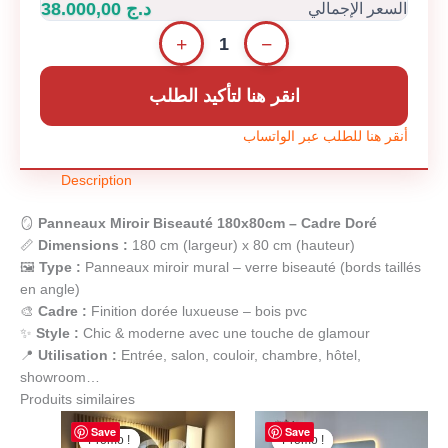
د.ج 38.000,00
السعر الإجمالي
+
−
1
انقر هنا لتأكيد الطلب
أنقر هنا للطلب عبر الواتساب
Description
🪞
Panneaux Miroir Biseauté 180x80cm – Cadre Doré
📏
Dimensions :
180 cm (largeur) x 80 cm (hauteur)
🖼️
Type :
Panneaux miroir mural – verre biseauté (bords taillés
en angle)
🎨
Cadre :
Finition dorée luxueuse – bois pvc
✨
Style :
Chic & moderne avec une touche de glamour
📍
Utilisation :
Entrée, salon, couloir, chambre, hôtel,
showroom…
Produits similaires
Le
Le
Le
Le
Save
Save
prix
prix
prix
prix
Promo !
Promo !
Promo !
Promo !